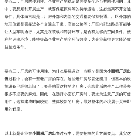
要点二，产房的便利性。企业生产的稳定是需要多个环节共同作用的，其
中，要想顺利开展生产，就要保证原料等的持续运输，这必然离不开交通
条件。具体而言就是，厂房外部和内部的交通都要保持畅通。厂区外部的
地理位置是否靠近各个交通主干道，高速公路等；厂区内部道路是否能够
让大型车辆通行，尤其是在装载和卸货环节，是否有足够的空间条件。便
利的运输环境，能够提高企业生产的全环节效率，为企业获得更大经济效
益创造条件。
要点三，厂房的可使用性。为什么要强调这一点呢？是因为
小面积厂房出
售
过程中，会有一些老厂房的存在。这些老厂房尽管还能用，但基本的设
施设备已经很老旧了，要是购置这样的老厂房，会给此后的生产工作带去
很多不必要的麻烦。因此，在选择小面积厂房时，要尤为注意厂房的可使
用性，选择建成时间较短、整体较新的厂房，最好整体的环境属于买来即
用的程度。
以上就是企业在
小面积厂房出售
过程中，需要把握的几方面要点。其实这