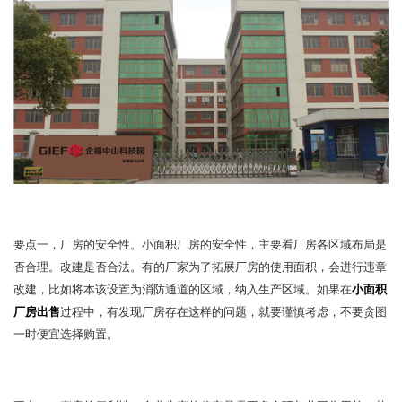
要点一，厂房的安全性。小面积厂房的安全性，主要看厂房各区域
布
局是
否合理
。
改建是否合法
。
有的厂家为了拓展厂房的使用面积，会进行违章
改建，比如将本该设置为消防通道的区域，纳入生产区域
。
如果在
小面积
厂房出售
过程中，有发现厂房存在这样的问题，就要谨慎考虑，不要贪图
一时便宜
选择
购置
。