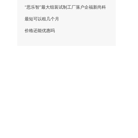
何创新秘诀？
“思乐智”最大组装试制工厂落户企福新尚科
技园二期
最短可以租几个月
价格还能优惠吗