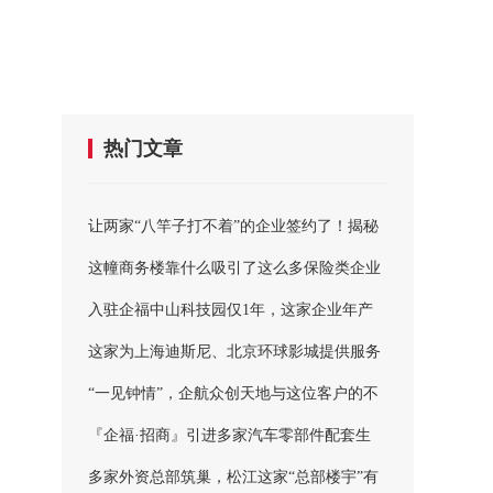
热门文章
让两家“八竿子打不着”的企业签约了！揭秘
企福招商高手的武功秘笈......
这幢商务楼靠什么吸引了这么多保险类企业
入驻？
入驻企福中山科技园仅1年，这家企业年产
值达2000万
这家为上海迪斯尼、北京环球影城提供服务
的企业，入驻企福亿田科技园了！
“一见钟情”，企航众创天地与这位客户的不
解之缘
『企福·招商』引进多家汽车零部件配套生
产、汽车销售企业，助力车墩汽车产业发展
多家外资总部筑巢，松江这家“总部楼宇”有