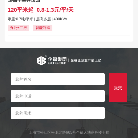
120平米起
0.8-1.3元/平/天
承重:0.7吨/平米 | 层高多层 | 400KVA
办公+厂房
智能制造
提交
上海市松江区松卫北路665号企福天地商务楼十楼