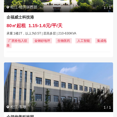
松江-经开区西部
1
/
1
企福威士科技港
80㎡起租
1.15-1.6元/平/天
承重:1楼2T，以上为0.5T | 层高多层 | 210-630KVA
厂房拎包入驻
金钢砂地坪
生物医药
人工智能
集成电
路
松江-车墩
1
/
1
企福华美科技园