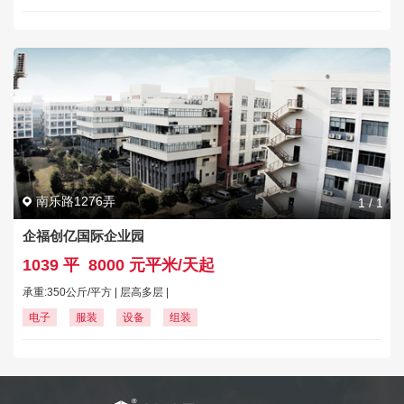
南乐路1276弄
1
/
1
企福创亿国际企业园
1039 平
8000 元平米/天起
承重:350公斤/平方 | 层高多层 |
电子
服装
设备
组装