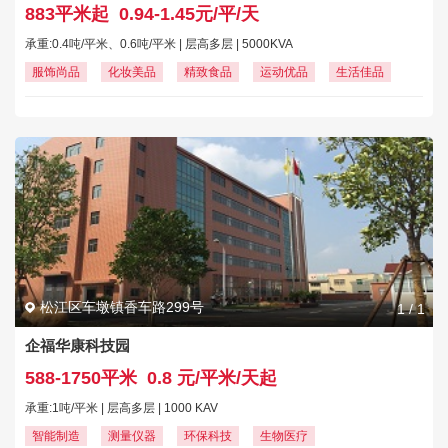
883平米起
0.94-1.45元/平/天
承重:0.4吨/平米、0.6吨/平米 | 层高多层 | 5000KVA
服饰尚品
化妆美品
精致食品
运动优品
生活佳品
松江区车墩镇香车路299号
1
/
1
企福华康科技园
588-1750平米
0.8 元/平米/天起
承重:1吨/平米 | 层高多层 | 1000 KAV
智能制造
测量仪器
环保科技
生物医疗