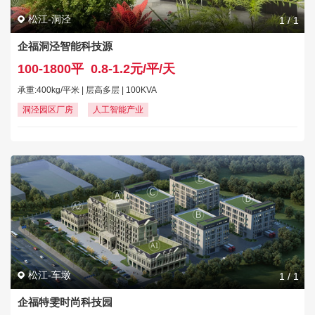
松江-洞泾
1
/
1
企福洞泾智能科技源
100-1800平
0.8-1.2元/平/天
承重:400kg/平米 | 层高多层 | 100KVA
洞泾园区厂房
人工智能产业
松江-车墩
1
/
1
企福特雯时尚科技园