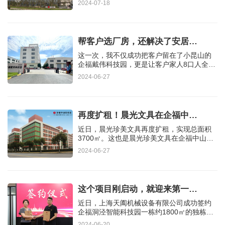
2024-07-18
帮客户选厂房，还解决了安居…
这一次，我不仅成功把客户留在了小昆山的
企福戴伟科技园，更是让客户家人8口人全
都“落户”小昆山。这个故…
2024-06-27
再度扩租！晨光文具在企福中…
近日，晨光珍美文具再度扩租，实现总面积
3700㎡。这也是晨光珍美文具在企福中山科
技园的第二次扩租。上海晨…
2024-06-27
这个项目刚启动，就迎来第一…
近日，上海天阖机械设备有限公司成功签约
企福洞泾智能科技园一栋约1800㎡的独栋厂
房，成为项目启动初期迅速…
2024-06-20